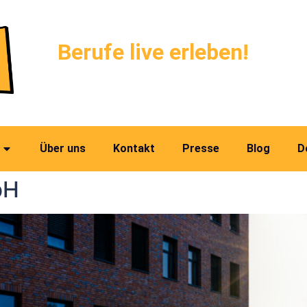
Berufe live erleben!
Über uns
Kontakt
Presse
Blog
D
bH