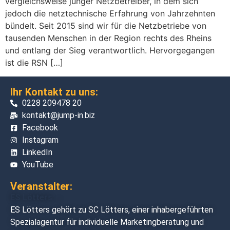
vergleichsweise junger Netzbetreiber, in dem sich
jedoch die netztechnische Erfahrung von Jahrzehnten
bündelt. Seit 2015 sind wir für die Netzbetriebe von
tausenden Menschen in der Region rechts des Rheins
und entlang der Sieg verantwortlich. Hervorgegangen
ist die RSN […]
Ihr Kontakt zu uns:
0228 209478 20
kontakt@jump-in.biz
Facebook
Instagram
LinkedIn
YouTube
Veranstalter:
ES Lötters →
ES Lötters gehört zu SC Lötters, einer inhabergeführten
Spezialagentur für individuelle Marketingberatung und