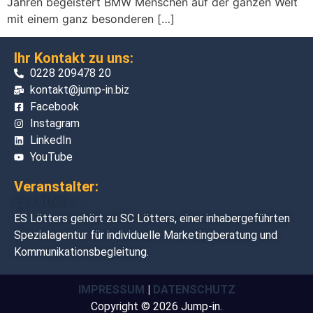
Jahren begeistert BMW Menschen auf der ganzen Welt
mit einem ganz besonderen […]
Ihr Kontakt zu uns:
0228 209478 20
kontakt@jump-in.biz
Facebook
Instagram
LinkedIn
YouTube
Veranstalter:
ES Lötters →
ES Lötters gehört zu SC Lötters, einer inhabergeführten
Spezialagentur für individuelle Marketingberatung und
Kommunikationsbegleitung.
IMPRESSUM
|
DATENSCHUTZ
Copyright © 2026 Jump-in.